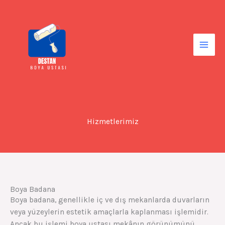
İçeriğe
Mai
atla
Men
Hizmetlerimiz
Boya Badana
Boya badana, genellikle iç ve dış mekanlarda duvarların
veya yüzeylerin estetik amaçlarla kaplanması işlemidir.
Ancak bu işlemi boya ustası mekânın görünümünü